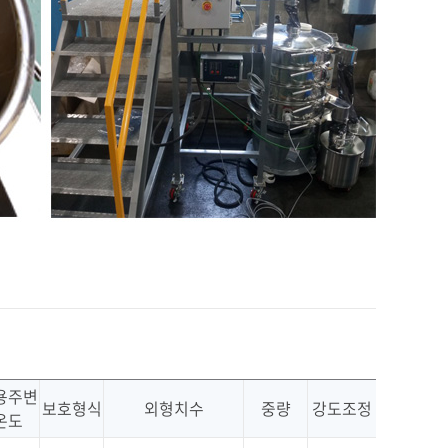
용주변
보호형식
외형치수
중량
강도조정
온도