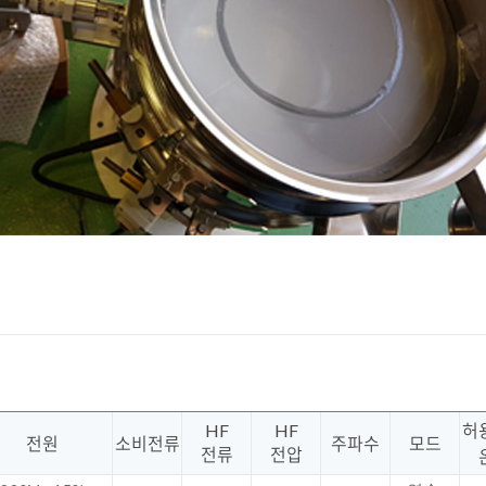
HF
HF
허
전원
소비전류
주파수
모드
전류
전압